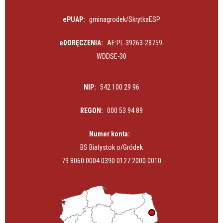
ePUAP:
gminagrodek/SkrytkaESP
eDORĘCZENIA:
AE:PL-39263-28759-
WDDSE-30
NIP:
542 100 29 96
REGON:
000 53 94 89
Numer konta:
BS Białystok o/Gródek
79 8060 0004 0390 0127 2000 0010