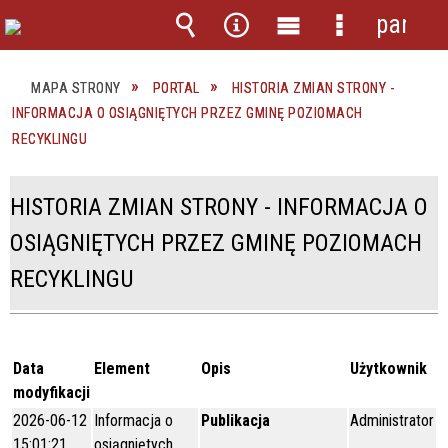
panel
Wyszukiwarka
Narzędzia
Menu
Menu
główne
szczegółow
MAPA STRONY
PORTAL
HISTORIA ZMIAN STRONY -
INFORMACJA O OSIĄGNIĘTYCH PRZEZ GMINĘ POZIOMACH
RECYKLINGU
HISTORIA ZMIAN STRONY - INFORMACJA O
OSIĄGNIĘTYCH PRZEZ GMINĘ POZIOMACH
RECYKLINGU
Data
Element
Opis
Użytkownik
modyfikacji
2026-06-12
Informacja o
Publikacja
Administrator
15:01:21
osiągniętych