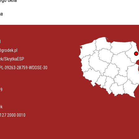
l
@grodek.pl
ek/SkrytkaESP
PL-39263-28759-WDDSE-30
89
ek
0127 2000 0010