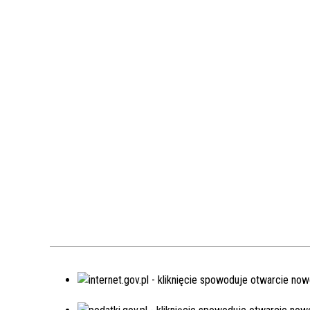
powstających w gospodarstwach
rolnych
Dane firmy odbierającej odpady
komunalne z nieruchomości
położnych na terenie Gminy Gródek,
na których zamieszkują mieszkańcy
Miejsca zagospodarowania odpadów
komunalnych
Informacja o osiągniętych przez
gminę poziomach recyklingu
Informacja o terminie obowiązywania
umowy na odbiór odpadów
komunalnych