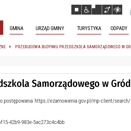
GMINA
URZĄD GMINY
TURYSTYKA
ODPADY
ZNE
PRZEBUDOWA BUDYNKU PRZEDSZKOLA SAMORZĄDOWEGO W G
dszkola Samorządowego w Gró
 postępowania: https://ezamowienia.gov.pl/mp-client/search/l
8-6f15-42b9-983e-5ac273c4c4bb