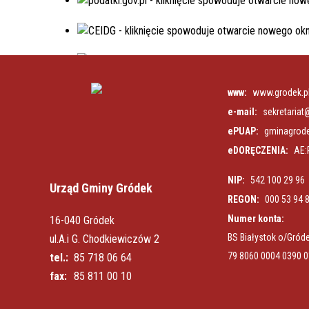
www:
www.grodek.p
e-mail:
sekretariat
ePUAP:
gminagrod
eDORĘCZENIA:
AE:
NIP:
542 100 29 96
Urząd Gminy Gródek
REGON:
000 53 94 
Numer konta:
16-040 Gródek
BS Białystok o/Gród
ul.A.i G. Chodkiewiczów 2
79 8060 0004 0390 
tel.:
85 718 06 64
fax:
85 811 00 10